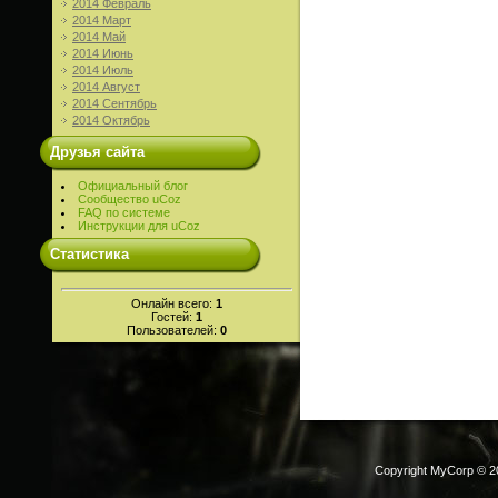
2014 Февраль
2014 Март
2014 Май
2014 Июнь
2014 Июль
2014 Август
2014 Сентябрь
2014 Октябрь
Друзья сайта
Официальный блог
Сообщество uCoz
FAQ по системе
Инструкции для uCoz
Статистика
Онлайн всего:
1
Гостей:
1
Пользователей:
0
Copyright MyCorp © 2