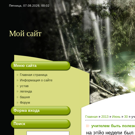
Пятница, 07.08.2026, 00:02
Мой сайт
Меню сайта
Главная страница
Информация о сайте
устав
легенда
башня
Форум
Форма входа
Главная
»
2013
»
Июнь
»
30
» уч
Поиск
учителем быть полез
на этйо недели был