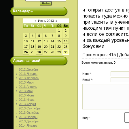
и открыт доступ в н
Календарь
попасть туда можно 
пригласить в учени
«
Июнь 2013
»
Пн
Вт
Ср
Чт
Пт
Сб
Вс
находим там пункт 
1
2
и если он согласитс
3
4
5
6
7
8
9
и за каждый уровеь
10
11
12
13
14
15
16
бонусами
17
18
19
20
21
22
23
24
25
26
27
28
29
30
Просмотров
: 415 |
Доб
Архив записей
Всего комментариев
:
0
2012 Декабрь
Имя *:
2013 Январь
2013 Февраль
Email *:
2013 Март
2013 Апрель
2013 Май
2013 Июнь
2013 Июль
2013 Август
2013 Сентябрь
2013 Октябрь
2013 Ноябрь
Код *:
2013 Декабрь
2014 Январь