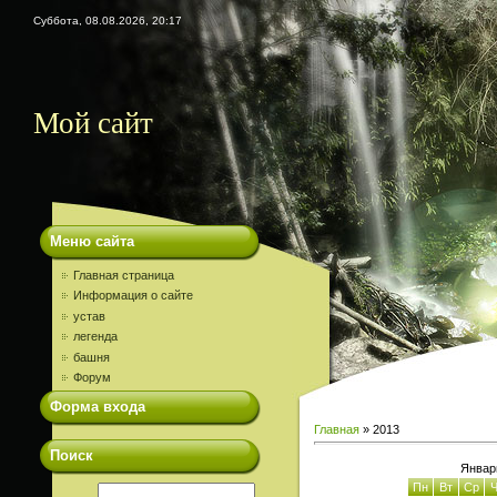
Суббота, 08.08.2026, 20:17
Мой сайт
Меню сайта
Главная страница
Информация о сайте
устав
легенда
башня
Форум
Форма входа
Главная
»
2013
Поиск
Январ
Пн
Вт
Ср
Ч