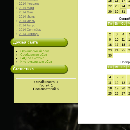
15
16
17
1
2014 Февраль
22
23
24
2
2014 Март
29
30
31
2014 Май
2014 Июнь
Сентяб
2014 Июль
Пн
Вт
Ср
Ч
2014 Август
2014 Сентябрь
2014 Октябрь
2
3
4
9
10
11
1
Друзья сайта
16
17
18
1
23
24
25
2
Официальный блог
Сообщество uCoz
30
FAQ по системе
Инструкции для uCoz
Ноябр
Пн
Вт
Ср
Ч
Статистика
4
5
6
Онлайн всего:
1
11
12
13
1
Гостей:
1
18
19
20
2
Пользователей:
0
25
26
27
2