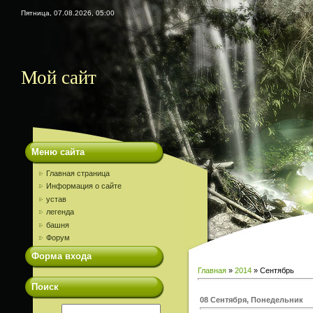
Пятница, 07.08.2026, 05:00
Мой сайт
Меню сайта
Главная страница
Информация о сайте
устав
легенда
башня
Форум
Форма входа
Главная
»
2014
»
Сентябрь
Поиск
08 Сентября, Понедельник