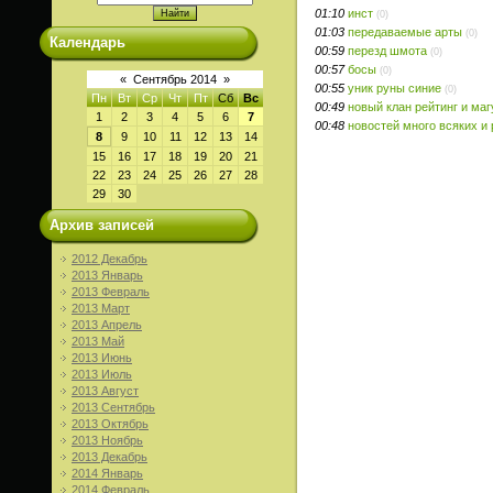
01:10
инст
(0)
01:03
передаваемые арты
(0)
Календарь
00:59
перезд шмота
(0)
00:57
босы
(0)
«
Сентябрь 2014
»
00:55
уник руны синие
(0)
Пн
Вт
Ср
Чт
Пт
Сб
Вс
00:49
новый клан рейтинг и маг
1
2
3
4
5
6
7
00:48
новостей много всяких и
8
9
10
11
12
13
14
15
16
17
18
19
20
21
22
23
24
25
26
27
28
29
30
Архив записей
2012 Декабрь
2013 Январь
2013 Февраль
2013 Март
2013 Апрель
2013 Май
2013 Июнь
2013 Июль
2013 Август
2013 Сентябрь
2013 Октябрь
2013 Ноябрь
2013 Декабрь
2014 Январь
2014 Февраль