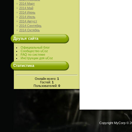
2014 Март
2014 Май
2014 Июнь
2014 Июль
2014 Август
2014 Сентябрь
2014 Октябрь
Друзья сайта
Официальный блог
Сообщество uCoz
FAQ по системе
Инструкции для uCoz
Статистика
Онлайн всего:
1
Гостей:
1
Пользователей:
0
Copyright MyCorp © 2