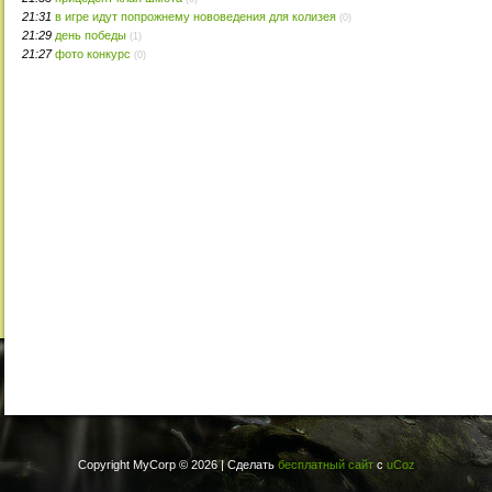
21:31
в игре идут попрожнему нововедения для колизея
(0)
21:29
день победы
(1)
21:27
фото конкурс
(0)
Copyright MyCorp © 2026
|
Сделать
бесплатный сайт
с
uCoz