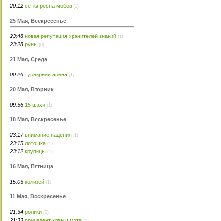
20:12
сетка респа мобов
(1)
25 Мая, Воскресенье
23:48
новая репутация хранителей знаний
(1)
23:28
руны
(0)
21 Мая, Среда
00:26
турнирная арена
(1)
20 Мая, Вторник
09:56
15 шахи
(1)
18 Мая, Воскресенье
23:17
внимание падения
(1)
23:15
лотошка
(1)
23:12
крупицы
(1)
16 Мая, Пятница
15:05
колизей
(1)
11 Мая, Воскресенье
21:34
ролики
(0)
21:33
прицедент клан шмота
(0)