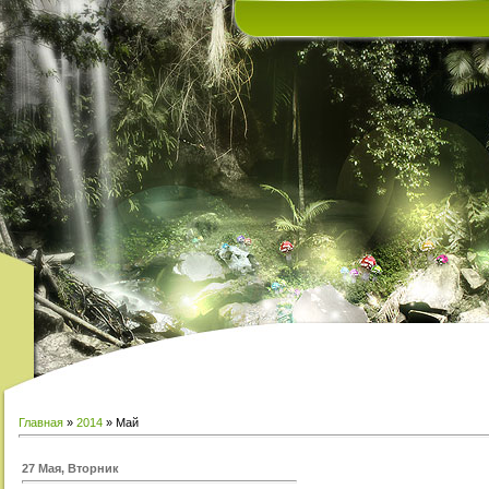
Главная
»
2014
»
Май
27 Мая, Вторник