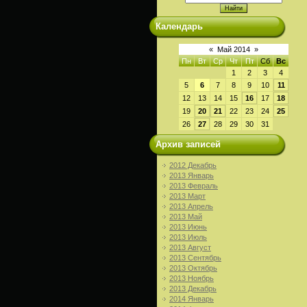
Календарь
«
Май 2014
»
Пн
Вт
Ср
Чт
Пт
Сб
Вс
1
2
3
4
5
6
7
8
9
10
11
12
13
14
15
16
17
18
19
20
21
22
23
24
25
26
27
28
29
30
31
Архив записей
2012 Декабрь
2013 Январь
2013 Февраль
2013 Март
2013 Апрель
2013 Май
2013 Июнь
2013 Июль
2013 Август
2013 Сентябрь
2013 Октябрь
2013 Ноябрь
2013 Декабрь
2014 Январь