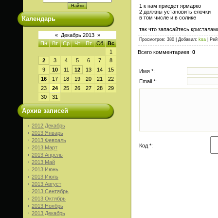
1 к нам приедет ярмарко
2 должны установить елочки
в том числе и в солике
Календарь
так что запасайтесь кристала
«
Декабрь 2013
»
Просмотров
: 380 |
Добавил
:
ksa
|
Рей
Пн
Вт
Ср
Чт
Пт
Сб
Вс
1
Всего комментариев
:
0
2
3
4
5
6
7
8
9
10
11
12
13
14
15
Имя *:
16
17
18
19
20
21
22
Email *:
23
24
25
26
27
28
29
30
31
Архив записей
2012 Декабрь
2013 Январь
2013 Февраль
Код *:
2013 Март
2013 Апрель
2013 Май
2013 Июнь
2013 Июль
2013 Август
2013 Сентябрь
2013 Октябрь
2013 Ноябрь
2013 Декабрь