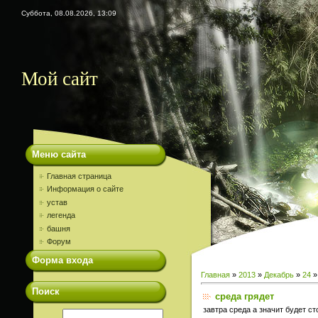
Суббота, 08.08.2026, 13:09
Мой сайт
Меню сайта
Главная страница
Информация о сайте
устав
легенда
башня
Форум
Форма входа
Главная
»
2013
»
Декабрь
»
24
»
Поиск
среда грядет
завтра среда а значит будет ст