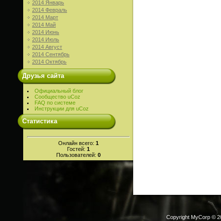
2014 Январь
2014 Февраль
2014 Март
2014 Май
2014 Июнь
2014 Июль
2014 Август
2014 Сентябрь
2014 Октябрь
Друзья сайта
Официальный блог
Сообщество uCoz
FAQ по системе
Инструкции для uCoz
Статистика
Онлайн всего:
1
Гостей:
1
Пользователей:
0
Copyright MyCorp © 2