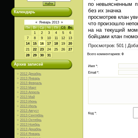
по невыясненным п
без их значка
Календарь
просмотрев клан ув
что произошло непо
«
Январь 2013
»
Пн
Вт
Ср
Чт
Пт
Сб
Вс
на на текущий мом
1
2
3
4
5
6
бойцами клан гномо
7
8
9
10
11
12
13
14
15
16
17
18
19
20
Просмотров
: 501 |
Доб
21
22
23
24
25
26
27
Всего комментариев
:
0
28
29
30
31
Архив записей
Имя *:
Email *:
2012 Декабрь
2013 Январь
2013 Февраль
2013 Март
2013 Апрель
2013 Май
2013 Июнь
2013 Июль
2013 Август
Код *:
2013 Сентябрь
2013 Октябрь
2013 Ноябрь
2013 Декабрь
2014 Январь