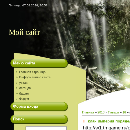
Пятница, 07.08.2026, 20:59
Мой сайт
Меню сайта
Главная страница
Информация о сайте
устав
легенда
башня
Форум
Форма входа
Главная
»
2013
»
Январь
»
16
» 
Поиск
клан империя поряде
http://w1.tmgame.ru/