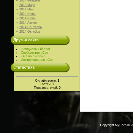
2014 Февраль
2014 Март
2014 Май
2014 Июнь
2014 Июль
2014 Август
2014 Сентябрь
2014 Октябрь
Друзья сайта
Официальный блог
Сообщество uCoz
FAQ по системе
Инструкции для uCoz
Статистика
Онлайн всего:
1
Гостей:
1
Пользователей:
0
Copyright MyCorp © 2