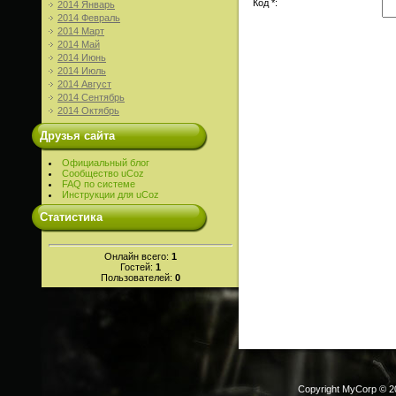
Код *:
2014 Январь
2014 Февраль
2014 Март
2014 Май
2014 Июнь
2014 Июль
2014 Август
2014 Сентябрь
2014 Октябрь
Друзья сайта
Официальный блог
Сообщество uCoz
FAQ по системе
Инструкции для uCoz
Статистика
Онлайн всего:
1
Гостей:
1
Пользователей:
0
Copyright MyCorp © 2