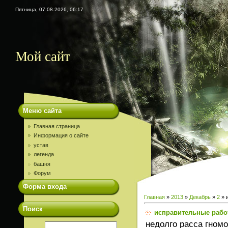
Пятница, 07.08.2026, 06:17
Мой сайт
Меню сайта
Главная страница
Информация о сайте
устав
легенда
башня
Форум
Форма входа
Главная
»
2013
»
Декабрь
»
2
» 
Поиск
исправительные раб
недолго расса гном