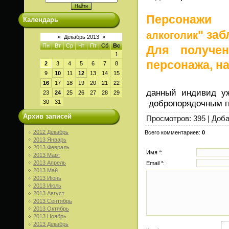
Персонаж
Календарь
" за
алкоголик
«
Декабрь 2013
»
Пн
Вт
Ср
Чт
Пт
Сб
Вс
Для получен
1
персонажа, н
2
3
4
5
6
7
8
9
10
11
12
13
14
15
16
17
18
19
20
21
22
данный индивид у
23
24
25
26
27
28
29
добропорядочным 
30
31
Архив записей
Просмотров
: 395 |
Доб
2012 Декабрь
Всего комментариев
:
0
2013 Январь
2013 Февраль
Имя *:
2013 Март
2013 Апрель
Email *:
2013 Май
2013 Июнь
2013 Июль
2013 Август
2013 Сентябрь
2013 Октябрь
2013 Ноябрь
2013 Декабрь