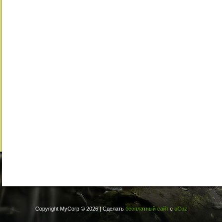
Copyright MyCorp © 2026
|
Сделать
бесплатный сайт
с
uCoz