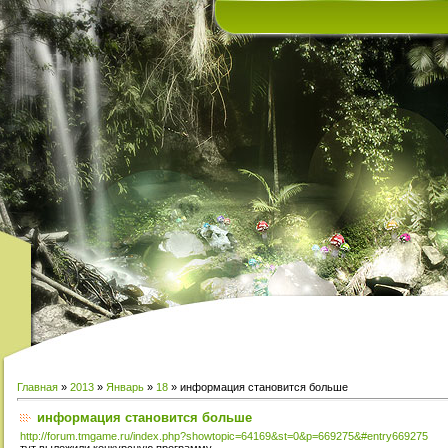
Главная
»
2013
»
Январь
»
18
» информация становится больше
информация становится больше
http://forum.tmgame.ru/index.php?showtopic=64169&st=0&p=669275&#entry669275
тут выложили конкурсную программу