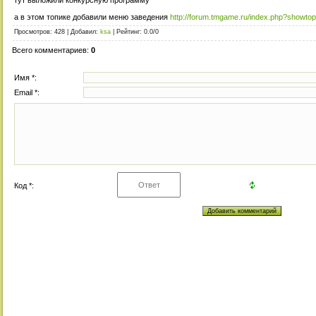
а в этом топике добавили меню заведения
http://forum.tmgame.ru/index.php?showto
Просмотров
: 428 |
Добавил
:
ksa
|
Рейтинг
:
0.0
/
0
Всего комментариев
:
0
Имя *:
Email *:
Код *: