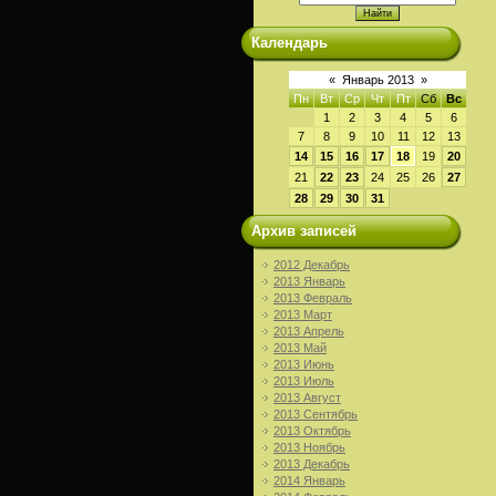
Календарь
«
Январь 2013
»
Пн
Вт
Ср
Чт
Пт
Сб
Вс
1
2
3
4
5
6
7
8
9
10
11
12
13
14
15
16
17
18
19
20
21
22
23
24
25
26
27
28
29
30
31
Архив записей
2012 Декабрь
2013 Январь
2013 Февраль
2013 Март
2013 Апрель
2013 Май
2013 Июнь
2013 Июль
2013 Август
2013 Сентябрь
2013 Октябрь
2013 Ноябрь
2013 Декабрь
2014 Январь