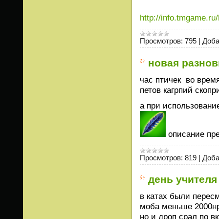
http://info.tmgame.ru
Просмотров:
795
|
Доба
новая разнов
час птичек во врем
петов кагрпий скопр
а при использовани
описание пр
Просмотров:
819
|
Доба
день учителя
в катах были пересм
моба меньше 2000н
но и дроп срал по 