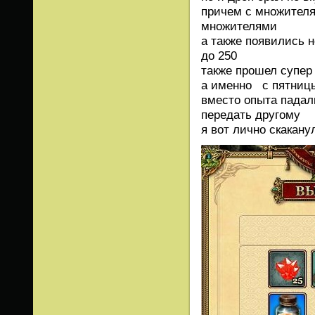
причем с множителя
множителями
а также появились 
до 250
также прошел супер
а именно с пятницы
вместо опыта падал
передать другому
я вот лично скакану