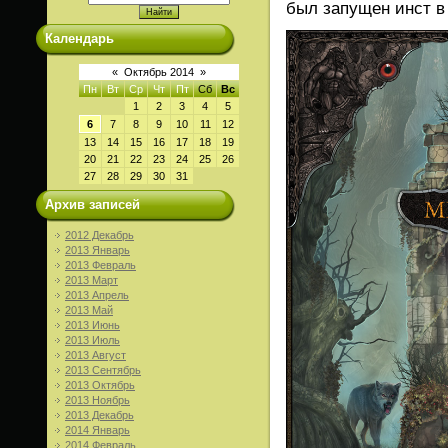
был запущен инст в
Календарь
«
Октябрь 2014
»
Пн
Вт
Ср
Чт
Пт
Сб
Вс
1
2
3
4
5
6
7
8
9
10
11
12
13
14
15
16
17
18
19
20
21
22
23
24
25
26
27
28
29
30
31
Архив записей
2012 Декабрь
2013 Январь
2013 Февраль
2013 Март
2013 Апрель
2013 Май
2013 Июнь
2013 Июль
2013 Август
2013 Сентябрь
2013 Октябрь
2013 Ноябрь
2013 Декабрь
2014 Январь
2014 Февраль