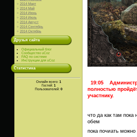
2014 Март
2014 Май
2014 Июнь
2014 Июль
2014 Август
2014 Сентябрь
2014 Октябрь
Друзья сайта
Официальный блог
Сообщество uCoz
FAQ по системе
Инструкции для uCoz
Статистика
19:05 Администра
Онлайн всего:
1
Гостей:
1
полностью пройдёт
Пользователей:
0
участнику.
что да как там пока
обем
пока почиать можно