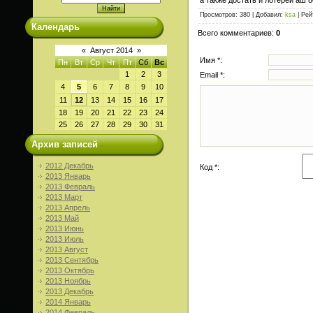
Просмотров
: 380 |
Добавил
:
ksa
|
Рей
Календарь
Всего комментариев
:
0
«
Август 2014
»
Имя *:
Пн
Вт
Ср
Чт
Пт
Сб
Вс
1
2
3
Email *:
4
5
6
7
8
9
10
11
12
13
14
15
16
17
18
19
20
21
22
23
24
25
26
27
28
29
30
31
Архив записей
2012 Декабрь
Код *:
2013 Январь
2013 Февраль
2013 Март
2013 Апрель
2013 Май
2013 Июнь
2013 Июль
2013 Август
2013 Сентябрь
2013 Октябрь
2013 Ноябрь
2013 Декабрь
2014 Январь
2014 Февраль