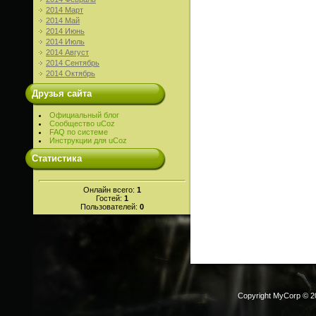
2014 Март
2014 Май
2014 Июнь
2014 Июль
2014 Август
2014 Сентябрь
2014 Октябрь
Друзья сайта
Официальный блог
Сообщество uCoz
FAQ по системе
Инструкции для uCoz
Статистика
Онлайн всего:
1
Гостей:
1
Пользователей:
0
Copyright MyCorp © 2