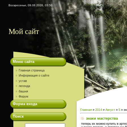
Воскресенье, 09.08.2026, 03:50
Мой сайт
Меню сайта
Главная страница
Информация о сайте
устав
легенда
башня
Форум
Форма входа
Главная
»
2014
»
Август
»
5
» зн
Поиск
знаки мастерства
теперь их можно купить в арте
а также достать и лотереи аш 