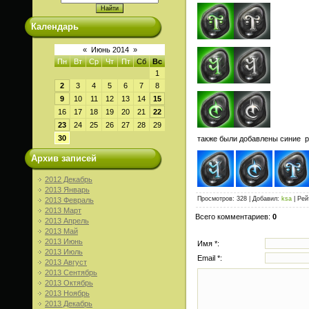
Календарь
«
Июнь 2014
»
Пн
Вт
Ср
Чт
Пт
Сб
Вс
1
2
3
4
5
6
7
8
9
10
11
12
13
14
15
16
17
18
19
20
21
22
23
24
25
26
27
28
29
30
также были добавлены синие р
Архив записей
2012 Декабрь
2013 Январь
Просмотров
: 328 |
Добавил
:
ksa
|
Рей
2013 Февраль
2013 Март
Всего комментариев
:
0
2013 Апрель
2013 Май
2013 Июнь
Имя *:
2013 Июль
Email *:
2013 Август
2013 Сентябрь
2013 Октябрь
2013 Ноябрь
2013 Декабрь