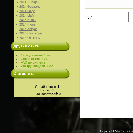
2014 Январь
2014 Февраль
2014 Март
2014 Май
Код *:
2014 Июнь
2014 Июль
2014 Август
2014 Сентябрь
2014 Октябрь
Друзья сайта
Официальный блог
Сообщество uCoz
FAQ по системе
Инструкции для uCoz
Статистика
Онлайн всего:
1
Гостей:
1
Пользователей:
0
Copyright MyCorp © 2