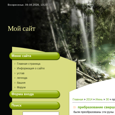
Воскресенье, 09.08.2026, 13:27
Мой сайт
Меню сайта
Главная страница
Информация о сайте
устав
легенда
башня
Форум
Форма входа
Главная
»
2014
»
Июнь
»
30
» пр
Поиск
пребразование сверш
были преобразованы эти руны 