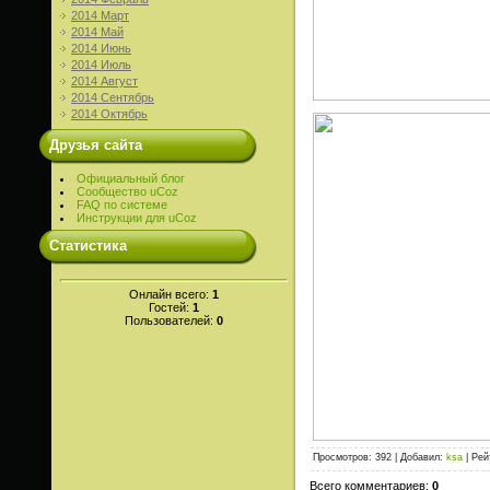
2014 Март
2014 Май
2014 Июнь
2014 Июль
2014 Август
2014 Сентябрь
2014 Октябрь
Друзья сайта
Официальный блог
Сообщество uCoz
FAQ по системе
Инструкции для uCoz
Статистика
Онлайн всего:
1
Гостей:
1
Пользователей:
0
Просмотров
: 392 |
Добавил
:
ksa
|
Рей
Всего комментариев
:
0