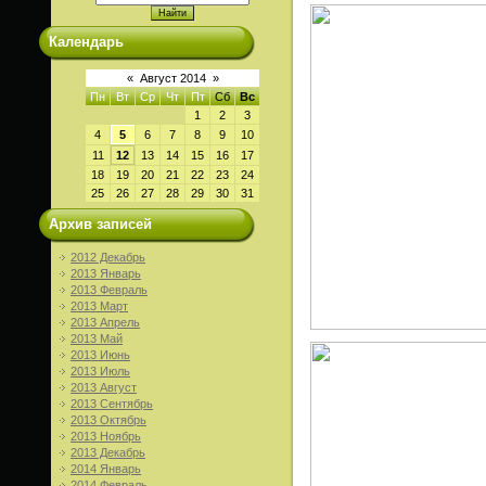
Календарь
«
Август 2014
»
Пн
Вт
Ср
Чт
Пт
Сб
Вс
1
2
3
4
5
6
7
8
9
10
11
12
13
14
15
16
17
18
19
20
21
22
23
24
25
26
27
28
29
30
31
Архив записей
2012 Декабрь
2013 Январь
2013 Февраль
2013 Март
2013 Апрель
2013 Май
2013 Июнь
2013 Июль
2013 Август
2013 Сентябрь
2013 Октябрь
2013 Ноябрь
2013 Декабрь
2014 Январь
2014 Февраль