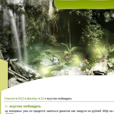
Главная
»
2012
»
Декабрь
»
23
» исуство побеждать
исуство побеждать
ну вопервых увы но придется заняться данатом как никрути но рублей 300р на
имеем