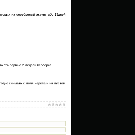
вторых на серебреный акаунт ибо 13дней
качать первые 2 медали берсерка
годно снимать с поля черепа и на пустом