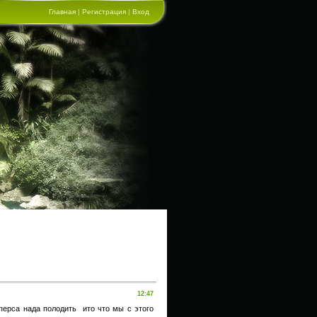
Главная
|
Регистрация
|
Вход
12:47
 перса нада полодить ито что мы с этого