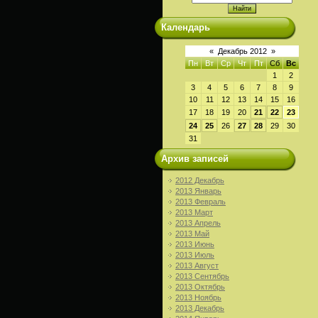
Календарь
«
Декабрь 2012
»
Пн
Вт
Ср
Чт
Пт
Сб
Вс
1
2
3
4
5
6
7
8
9
10
11
12
13
14
15
16
17
18
19
20
21
22
23
24
25
26
27
28
29
30
31
Архив записей
2012 Декабрь
2013 Январь
2013 Февраль
2013 Март
2013 Апрель
2013 Май
2013 Июнь
2013 Июль
2013 Август
2013 Сентябрь
2013 Октябрь
2013 Ноябрь
2013 Декабрь