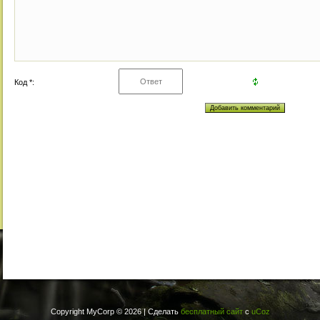
Код *:
Copyright MyCorp © 2026
|
Сделать
бесплатный сайт
с
uCoz