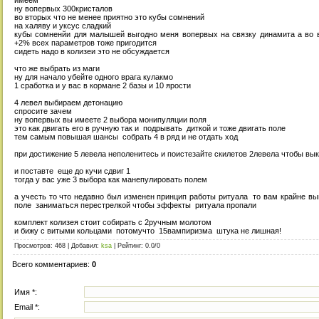
ну вопервых 300кристалов
во вторых что не менее приятно это кубы сомнений
на халяву и уксус сладкий
кубы сомненйи для малышей выгодно меня вопервых на связку динамита а во 
+2% всех параметров тоже пригодится
сидеть надо в колизеи это не обсуждается
что же выбрать из маги
ну для начало убейте одного врага кулакмо
1 сработка и у вас в кормане 2 базы и 10 ярости
4 левел выбираем детонацию
спросите зачем
ну вопервых вы имеете 2 выбора монипуляции поля
это как двигать его в ручную так и подрывать диткой и тоже двигать поле
тем самым повышая шансы собрать 4 в ряд и не отдать ход
при достижение 5 левела неполенитесь и поистезайте скилетов 2левела чтобы вы
и поставте еще до кучи сдвиг 1
тогда у вас уже 3 выбора как манепулировать полем
а учесть то что недавно был изменен принцип работы ритуала то вам крайне вы
поле заниматься перестрелкой чтобы эффекты ритуала пропали
комплект колизея стоит собирать с 2ручным молотом
и бижу с витыми кольцами потомучто 15вампиризма штука не лишная!
Просмотров
: 468 |
Добавил
:
ksa
|
Рейтинг
:
0.0
/
0
Всего комментариев
:
0
Имя *:
Email *: