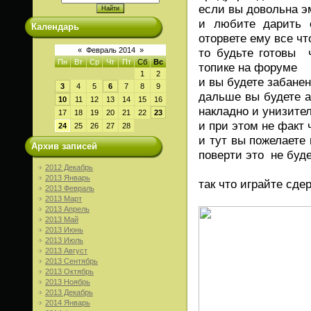
если вы довольна 
и любите дарить о
Календарь
оторвете ему все ч
то будьте готовы 
«
Февраль 2014
»
Пн
Вт
Ср
Чт
Пт
Сб
Вс
топике на форуме
1
2
и вы будете забане
3
4
5
6
7
8
9
дальше вы будете а
10
11
12
13
14
15
16
накладно и унизите
17
18
19
20
21
22
23
и при этом не факт 
24
25
26
27
28
и тут вы пожелаете
Архив записей
поверти это не буде
2012 Декабрь
2013 Январь
так что играйте сд
2013 Февраль
2013 Март
2013 Апрель
2013 Май
2013 Июнь
2013 Июль
2013 Август
2013 Сентябрь
2013 Октябрь
2013 Ноябрь
2013 Декабрь
2014 Январь