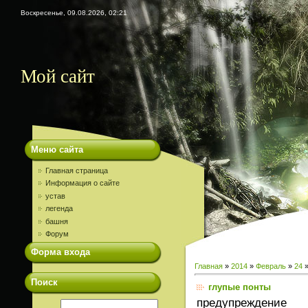
Воскресенье, 09.08.2026, 02:21
Мой сайт
Меню сайта
Главная страница
Информация о сайте
устав
легенда
башня
Форум
Форма входа
Главная
»
2014
»
Февраль
»
24
»
Поиск
глупые понты
предупреждение